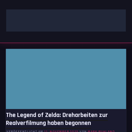
Zum
Inhalt
springen
GAMING | ENTERTAINMENT | TECHNIK | LIFESTYLE
GAMEFINITY
The Legend of Zelda: Dreharbeiten zur
Realverfilmung haben begonnen
VERÖFFENTLICHT AM
11. NOVEMBER 2025
VON
MARK RUHLAND