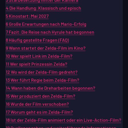
4
Die Handlung: Klassisch und episch
5
Kinostart: Mai 2027
6
Große Erwartungen nach Mario-Erfolg
7
Fazit: Die Reise nach Hyrule hat begonnen
8
Häufig gestellte Fragen (FAQ)
9
Wann startet der Zelda-Film im Kino?
10
Wer spielt Link im Zelda-Film?
11
Wer spielt Prinzessin Zelda?
12
Wo wird der Zelda-Film gedreht?
13
Wer führt Regie beim Zelda-Film?
14
Wann haben die Dreharbeiten begonnen?
15
Wer produziert den Zelda-Film?
16
Wurde der Film verschoben?
17
Worum geht es im Zelda-Film?
18
Ist der Zelda-Film animiert oder ein Live-Action-Film?
19
Quellenangaben und weiterführende Informationen