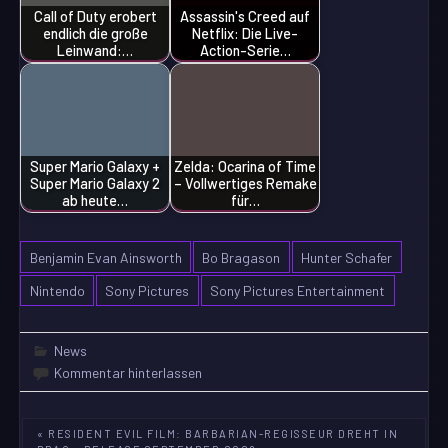
Call of Duty erobert
Assassin's Creed auf
endlich die große
Netflix: Die Live-
Leinwand:…
Action-Serie…
Super Mario Galaxy +
Zelda: Ocarina of Time
Super Mario Galaxy 2
– Vollwertiges Remake
ab heute…
für…
Benjamin Evan Ainsworth
Bo Bragason
Hunter Schafer
Nintendo
Sony Pictures
Sony Pictures Entertainment
News
Kommentar hinterlassen
Beitragsnavigation
« RESIDENT EVIL FILM: BARBARIAN-REGISSEUR DREHT IN