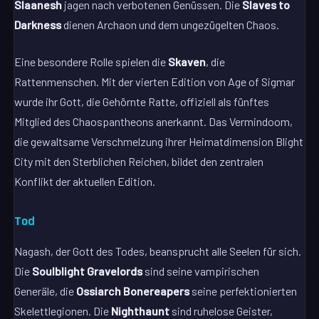
Slaanesh
jagen nach verbotenen Genüssen. Die
Slaves to
Darkness
dienen Archaon und dem ungezügelten Chaos.
Eine besondere Rolle spielen die
Skaven
, die
Rattenmenschen. Mit der vierten Edition von Age of Sigmar
wurde ihr Gott, die Gehörnte Ratte, offiziell als fünftes
Mitglied des Chaospantheons anerkannt. Das Vermindoom,
die gewaltsame Verschmelzung ihrer Heimatdimension Blight
City mit den Sterblichen Reichen, bildet den zentralen
Konflikt der aktuellen Edition.
Tod
Nagash, der Gott des Todes, beansprucht alle Seelen für sich.
Die
Soulblight Gravelords
sind seine vampirischen
Generäle, die
Ossiarch Bonereapers
seine perfektionierten
Skelettlegionen. Die
Nighthaunt
sind ruhelose Geister,