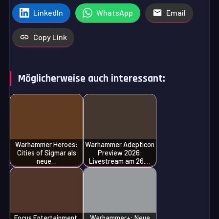
LinkedIn
WhatsApp
Email
Copy Link
Möglicherweise auch interessant:
Warhammer Heroes:
Warhammer Adepticon
Cities of Sigmar als
Preview 2026:
neue…
Livestream am 26.…
Focus Entertainment,
Warhammer+: Neue