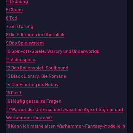
4
Ordnung
5
Chaos
6
Tod
7
Zerstörung
8
Die Editionen im Überblick
9
Das Spielsystem
10
Spin-off-Spiele: Warcry und Underworlds
11
Videospiele
12
Das Rollenspiel: Soulbound
13
Black Library: Die Romane
14
Der Einstieg ins Hobby
15
Fazit
16
Häufig gestellte Fragen
17
Was ist der Unterschied zwischen Age of Sigmar und
Warhammer Fantasy?
18
Kann ich meine alten Warhammer-Fantasy-Modelle in