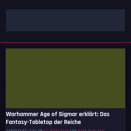
Zum
Inhalt
springen
GAMING | ENTERTAINMENT | TECHNIK | LIFESTYLE
GAMEFINITY
Warhammer Age of Sigmar erklärt: Das
Fantasy-Tabletop der Reiche
VERÖFFENTLICHT AM
23. MÄRZ 2026
VON
MARK RUHLAND