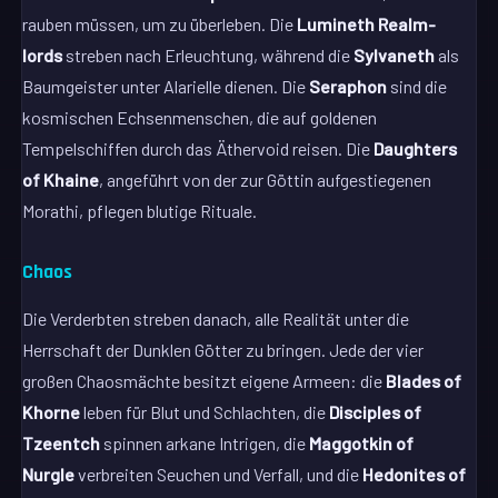
rauben müssen, um zu überleben. Die
Lumineth Realm-
lords
streben nach Erleuchtung, während die
Sylvaneth
als
Baumgeister unter Alarielle dienen. Die
Seraphon
sind die
kosmischen Echsenmenschen, die auf goldenen
Tempelschiffen durch das Äthervoid reisen. Die
Daughters
of Khaine
, angeführt von der zur Göttin aufgestiegenen
Morathi, pflegen blutige Rituale.
Chaos
Die Verderbten streben danach, alle Realität unter die
Herrschaft der Dunklen Götter zu bringen. Jede der vier
großen Chaosmächte besitzt eigene Armeen: die
Blades of
Khorne
leben für Blut und Schlachten, die
Disciples of
Tzeentch
spinnen arkane Intrigen, die
Maggotkin of
Nurgle
verbreiten Seuchen und Verfall, und die
Hedonites of