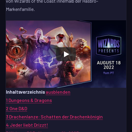
von Wizards of the Coast innerhalb der Hasbro-
Markenfamilie.
Inhaltsverzeichnis
ausblenden
1
Dungeons & Dragons
2
One D&D
3
Drachenlanze: Schatten der Drachenkönigin
4
Jeder liebt Drizzt!