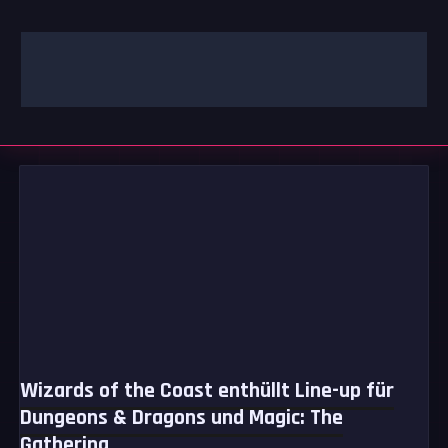
Zum
Inhalt
springen
GAMING | ENTERTAINMENT | TECHNIK | LIFESTYLE
GAMEFINITY
Wizards of the Coast enthüllt Line-up für
Dungeons & Dragons und Magic: The
Gathering