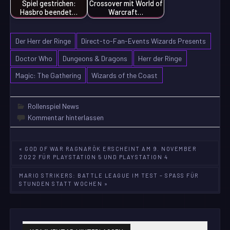
Spiel gestrichen:
Crossover mit World of
Hasbro beendet…
Warcraft…
Der Herr der Ringe
Direct-to-Fan-Events Wizards Presents
Doctor Who
Dungeons & Dragons
Herr der Ringe
Magic: The Gathering
Wizards of the Coast
Rollenspiel News
Kommentar hinterlassen
Beitragsnavigation
« GOD OF WAR RAGNARÖK ERSCHEINT AM 9. NOVEMBER
2022 FÜR PLAYSTATION 5 UND PLAYSTATION 4
MARIO STRIKERS: BATTLE LEAGUE IM TEST – SPASS FÜR S
TUNDEN STATT WOCHEN »