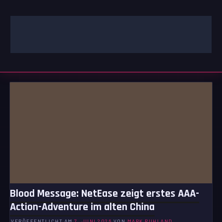
Zum
Inhalt
springen
GAMING | ENTERTAINMENT | TECHNIK | LIFESTYLE
GAMEFINITY
Blood Message: NetEase zeigt erstes AAA-
Action-Adventure im alten China
VERÖFFENTLICHT AM
7. JUNI 2026
VON
MARK RUHLAND