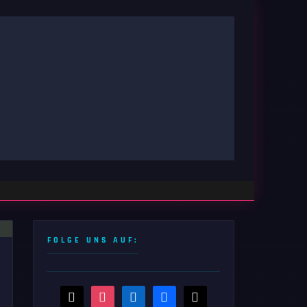
FOLGE UNS AUF:
threads
instagram
linkedin
facebook
x