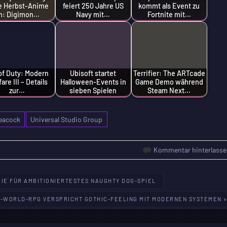
e Herbst-Anime
feiert 250 Jahre US
kommt als Event zu
n: Digimon…
Navy mit…
Fortnite mit…
 of Duty: Modern
Ubisoft startet
Terrifier: The ARTcade
are III – Details
Halloween-Events in
Game Demo während
zur…
sieben Spielen
Steam Next…
eacock
Universal Studio Group
Kommentar hinterlasse
RIE FÜR AMBITIONIERTESTES NAUGHTY DOG-SPIEL
-WORLD-RPG VERSPRICHT GOTHIC-FEELING MIT MODERNEN SYSTEMEN 