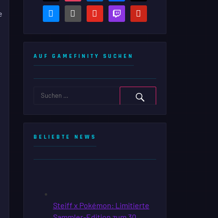
bluesky
steam-
youtube
twitch
pinterest
e
square
AUF GAMEFINITY SUCHEN
BELIEBTE NEWS