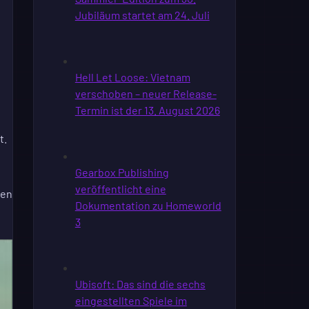
t.
hen