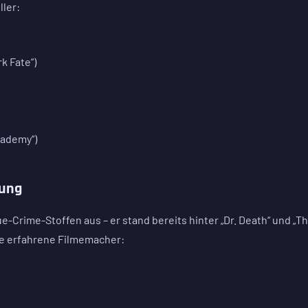
ller:
k Fate“)
cademy“)
rung
e-Crime-Stoffen aus – er stand bereits hinter „Dr. Death“ und „T
ere erfahrene Filmemacher: