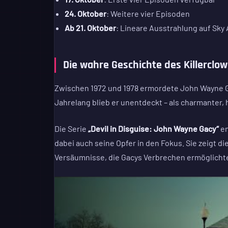
24. Oktober
: Weitere vier Episoden
Ab 21. Oktober
: Lineare Ausstrahlung auf Sky
Die wahre Geschichte des Killerclo
Zwischen 1972 und 1978 ermordete John Wayne Ga
Jahrelang blieb er unentdeckt – als charmanter, h
Die Serie
„Devil in Disguise: John Wayne Gacy“
en
dabei auch seine Opfer in den Fokus. Sie zeigt d
Versäumnisse, die Gacys Verbrechen ermöglicht