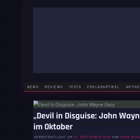
Zum
Inhalt
springen
GAMING | ENTERTAINMENT | TECHNIK | LIFESTY
GAMEFINITY
NEWS
REVIEWS
TESTS
ERKLÄRARTIKEL
ARTIK
„Devil in Disguise: John Wayn
im Oktober
VERÖFFENTLICHT AM
15. SEPTEMBER 2025
VON
MARK RUH