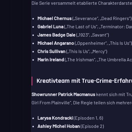
Die Serie versammelt etablierte Charakterdarste
Michael Chernus
(„Severance“, „Dead Ringers“)
Gabriel Luna
(„The Last of Us“, „Terminator: Dar
James Badge Dale
(„1923″, „Savant“)
Michael Angarano
(„Oppenheimer“, „This Is Us“)
Chris Sullivan
(„This Is Us“, „Mercy“)
Marin Ireland
(„The Irishman“, „The Umbrella A
Kreativteam mit True-Crime-Erfah
Showrunner Patrick Macmanus
kennt sich mit Tru
Girl From Plainville“. Die Regie teilen sich mehr
Larysa Kondracki
(Episoden 1, 6)
Ashley Michel Hoban
(Episode 2)