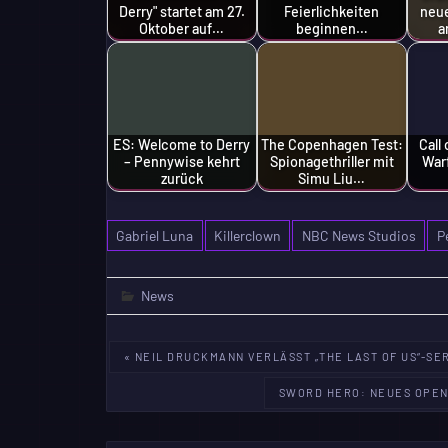
Derry" startet am 27.
Feierlichkeiten
neu
Oktober auf…
beginnen…
a
ES: Welcome to Derry
The Copenhagen Test:
Call
– Pennywise kehrt
Spionagethriller mit
Warf
zurück
Simu Liu…
Gabriel Luna
Killerclown
NBC News Studios
P
News
Beitragsnavigation
« NEIL DRUCKMANN VERLÄSST „THE LAST OF US“-SE
SWORD HERO: NEUES OPEN