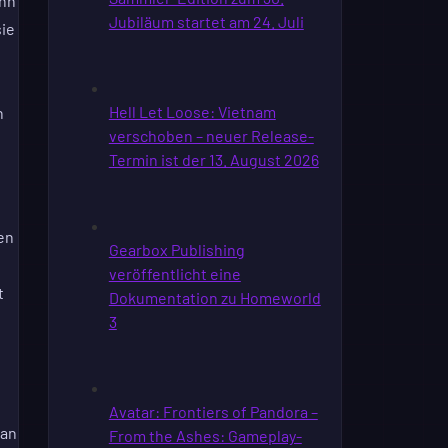
enn
sie
h
en
t
kan