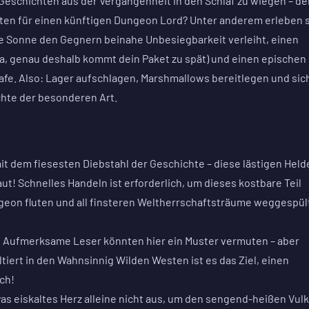
Geschichten aus der Vergangenheit in den Schlaf zu wiegen – d
ten für einen künftigen Dungeon Lord? Unter anderem erleben 
e Sonne den Gegnern beinahe Unbesiegbarkeit verleiht, einen
ja, genau deshalb kommt dein Paket zu spät) und einen epischen
e. Also: Lager aufschlagen, Marshmallows bereitlegen und sic
hte der besonderen Art.
it dem fiesesten Diebstahl der Geschichte – diese lästigen Held
t! Schnelles Handeln ist erforderlich, um dieses kostbare Teil
eon fluten und all finsteren Weltherrschaftsträume weggespül
. Aufmerksame Leser könnten hier ein Muster vermuten – aber
tiert in den Wahnsinnig Wilden Westen ist es das Ziel, einen
uch!
yas eiskaltes Herz alleine nicht aus, um den sengend-heißen Vul