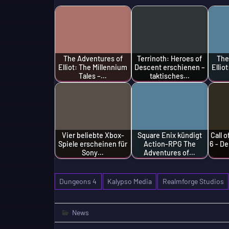
The Adventures of
Terrinoth: Heroes of
The
Elliot: The Millennium
Descent erschienen –
Ellio
Tales –…
taktisches…
Vier beliebte Xbox-
Square Enix kündigt
Call 
Spiele erscheinen für
Action-RPG The
6 - D
Sony…
Adventures of…
Dungeons 4
Kalypso Media
Realmforge Studios
News