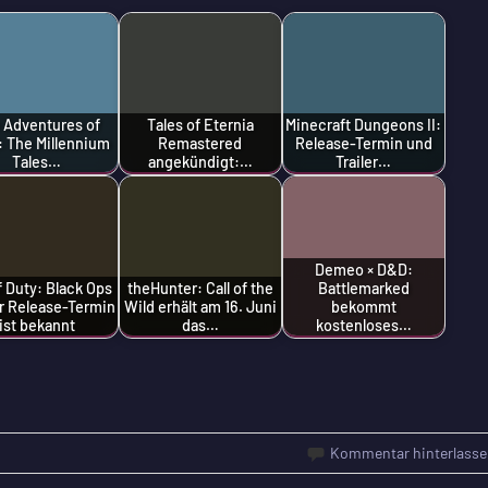
 Adventures of
Tales of Eternia
Minecraft Dungeons II:
t: The Millennium
Remastered
Release-Termin und
Tales…
angekündigt:…
Trailer…
Demeo × D&D:
of Duty: Black Ops
theHunter: Call of the
Battlemarked
er Release-Termin
Wild erhält am 16. Juni
bekommt
ist bekannt
das…
kostenloses…
Kommentar hinterlasse