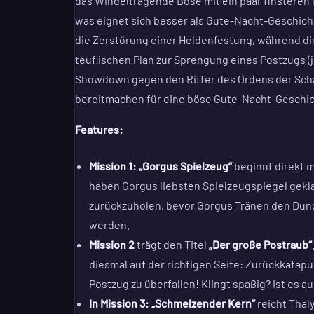
das Windeltragende Böse mit ein paar finsteren 
was eignet sich besser als Gute-Nacht-Geschich
die Zerstörung einer Heldenfestung, während di
teuflischen Plan zur Sprengung eines Postzugs (
Showdown gegen den Ritter des Ordens der Schaf
bereitmachen für eine böse Gute-Nacht-Geschic
Features:
Mission 1: „Gorgus Spielzeug“
beginnt direkt m
haben Gorgus liebsten Spielzeugspiegel geklau
zurückzuholen, bevor Gorgus Tränen den Dung
werden.
Mission 2
trägt den Titel
„Der große Postraub“
diesmal auf der
richtigen Seite: Zurückkatapul
Postzug zu überfallen! Klingt spaßig? Ist es a
In Mission 3: „Schmelzender Kern“
reicht Thal