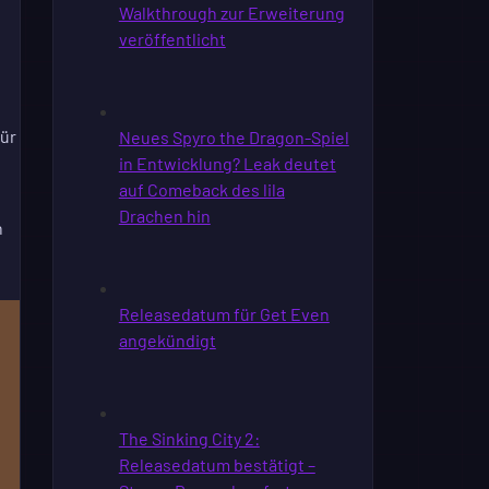
für
n