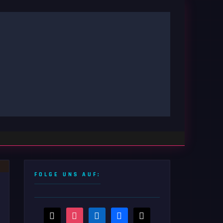
FOLGE UNS AUF:
threads
instagram
linkedin
facebook
x