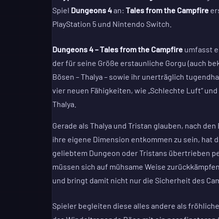
Spiel
Dungeons 4
an:
Tales from the Campfire
ers
PlayStation 5 und Nintendo Switch.
Dungeons 4 – Tales from the Campfire
umfasst ei
der für seine Größe erstaunliche Gorgu (auch b
Bösen – Thalya – sowie ihr unerträglich tugendha
vier neuen Fähigkeiten, wie „Schlechte Luft“ un
Thalya.
Gerade als Thalya und Tristan glauben, nach den
ihre eigene Dimension entkommen zu sein, hat da
geliebtem Dungeon oder Tristans übertrieben pe
müssen sich auf mühsame Weise zurückkämpfen
und bringt damit nicht nur die Sicherheit des C
Spieler begleiten diese alles andere als fröhli