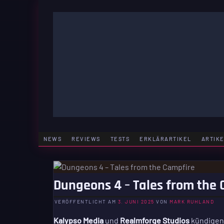
Zum
Inhalt
springen
GAMING | ENTERTAINMENT | TECHNIK | LIFESTY
GAMEFINITY
NEWS
REVIEWS
TESTS
ERKLÄRARTIKEL
ARTIK
Dungeons 4 – Tales from the 
VERÖFFENTLICHT AM
3. JUNI 2025
VON
MARK RUHLAND
Kalypso Media
und
Realmforge Studios
kündigen