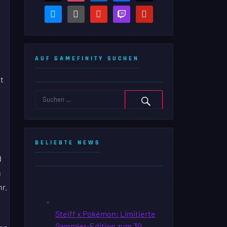
bluesky
steam-
youtube
twitch
pinterest
square
AUF GAMEFINITY SUCHEN
t
BELIEBTE NEWS
d
n
r.