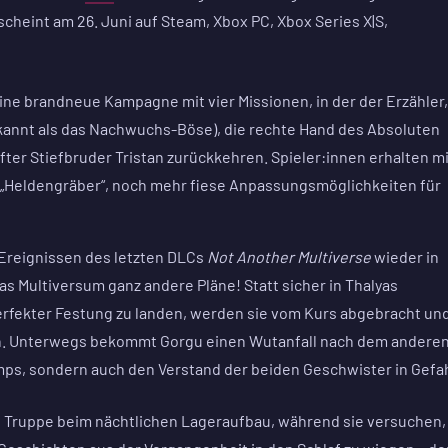
cheint am 26. Juni auf Steam, Xbox PC, Xbox Series X|S,
ne brandneue Kampagne mit vier Missionen, in der der Erzähler,
ekannt als das Nachwuchs-Böse), die rechte Hand des Absoluten
fter Stiefbruder Tristan zurückkehren. Spieler:innen erhalten mi
d „Heldengräber“, noch mehr fiese Anpassungsmöglichkeiten für
 Ereignissen des letzten DLCs
Not Another Multiverse
wieder in
s Multiversum ganz andere Pläne! Statt sicher in Thalyas
rfekter Festung zu landen, werden sie vom Kurs abgebracht un
. Unterwegs bekommt Gorgu einen Wutanfall nach dem andere
amps, sondern auch den Verstand der beiden Geschwister in Gefah
che Truppe beim nächtlichen Lageraufbau, während sie versuchen,