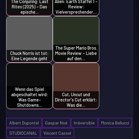
The Conjuring: Last
Alien: Earth Staffel 1 –
Rites (2025) – Das
Review:
epische…
Vielversprechender…
The Super Mario Bros.
Chuck Norris ist tot:
Movie Review – Liebe
Eine Legende geht
auf den…
Wenn das Spiel
abgeschaltet wird:
Cut, Uncut und
Was Game-
Director's Cut erklärt:
Shutdowns…
Was die…
Albert Dupontel
Gaspar Noé
Irréversible
Monica Bellucci
STUDIOCANAL
Vincent Cassel