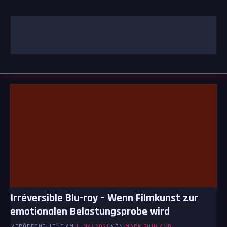
Zum
Inhalt
springen
GAMING | ENTERTAINMENT | TECHNIK | LIFESTYLE
GAMEFINITY
Irréversible Blu-ray – Wenn Filmkunst zur
emotionalen Belastungsprobe wird
VERÖFFENTLICHT AM
1. MAI 2021
VON
MARK RUHLAND