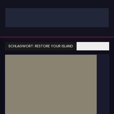
Zum
Inhalt
springen
GAMING | ENTERTAINMENT | TECHNIK | LIFESTYLE
GAMEFINITY
SCHLAGWORT:
RESTORE YOUR ISLAND