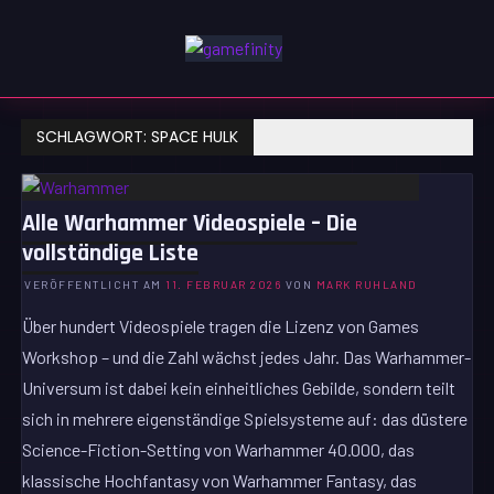
Zum
Inhalt
GAMEFINITY
springen
GAMING | ENTERTAINMENT | TECHNIK | LIFESTYLE
SCHLAGWORT:
SPACE HULK
Alle Warhammer Videospiele – Die
vollständige Liste
VERÖFFENTLICHT AM
11. FEBRUAR 2026
VON
MARK RUHLAND
Über hundert Videospiele tragen die Lizenz von Games
Workshop – und die Zahl wächst jedes Jahr. Das Warhammer-
Universum ist dabei kein einheitliches Gebilde, sondern teilt
sich in mehrere eigenständige Spielsysteme auf: das düstere
Science-Fiction-Setting von Warhammer 40.000, das
klassische Hochfantasy von Warhammer Fantasy, das