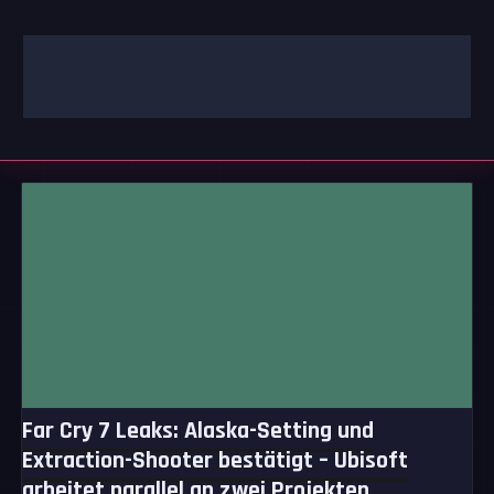
Zum
Inhalt
springen
GAMING | ENTERTAINMENT | TECHNIK | LIFESTYLE
GAMEFINITY
Far Cry 7 Leaks: Alaska-Setting und
Extraction-Shooter bestätigt – Ubisoft
arbeitet parallel an zwei Projekten