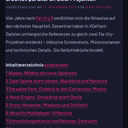
VERÖFFENTLICHT AM
13. NOVEMBER 2025
VON
MARK RUHLAND
Vier Jahre nach
Far Cry 6
verdichten sich die Hinweise auf
den nächsten Hauptteil. Dataminer haben in XDefiant-
Dateien umfangreiche Referenzen zu gleich zwei Far-Cry-
Projekten entdeckt – inklusive Screenshots, Missionsnamen
und technischen Details. Die Gerüchteküche brodelt.
Inhaltsverzeichnis
ausblenden
1
Alaska-Wildnis als neue Spielwelt
2
Zwei Spiele statt einem: Blackbird und Maverick
3
Paradise Park: Einblick in den Extraction-Modus
4
Neue Engine: Snowdrop statt Dunia
5
Story-Hinweise: Missions und Zeitlimit
6
Ubisofts Multiplayer-Offensive
7
Entwicklungsstatus und Release-Zeitraum