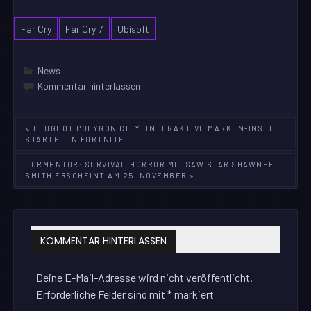
Far Cry
Far Cry 7
Ubisoft
News
Kommentar hinterlassen
Beitragsnavigation
« PEUGEOT POLYGON CITY: INTERAKTIVE MARKEN-INSEL
STARTET IN FORTNITE
TORMENTOR: SURVIVAL-HORROR MIT SAW-STAR SHAWNEE
SMITH ERSCHEINT AM 25. NOVEMBER »
KOMMENTAR HINTERLASSEN
Deine E-Mail-Adresse wird nicht veröffentlicht.
Erforderliche Felder sind mit
*
markiert