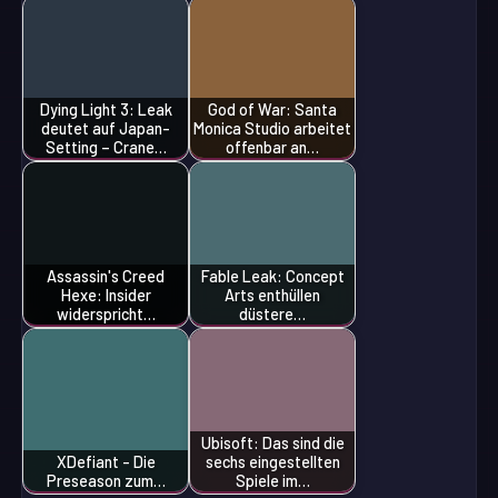
Dying Light 3: Leak
God of War: Santa
deutet auf Japan-
Monica Studio arbeitet
Setting – Crane…
offenbar an…
Assassin's Creed
Fable Leak: Concept
Hexe: Insider
Arts enthüllen
widerspricht…
düstere…
Ubisoft: Das sind die
XDefiant - Die
sechs eingestellten
Preseason zum…
Spiele im…