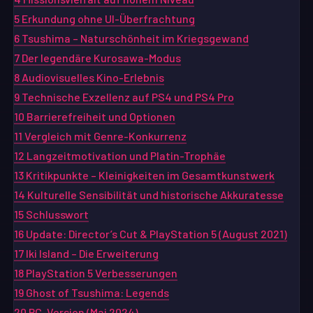
5
Erkundung ohne UI-Überfrachtung
6
Tsushima – Naturschönheit im Kriegsgewand
7
Der legendäre Kurosawa-Modus
8
Audiovisuelles Kino-Erlebnis
9
Technische Exzellenz auf PS4 und PS4 Pro
10
Barrierefreiheit und Optionen
11
Vergleich mit Genre-Konkurrenz
12
Langzeitmotivation und Platin-Trophäe
13
Kritikpunkte – Kleinigkeiten im Gesamtkunstwerk
14
Kulturelle Sensibilität und historische Akkuratesse
15
Schlusswort
16
Update: Director’s Cut & PlayStation 5 (August 2021)
17
Iki Island – Die Erweiterung
18
PlayStation 5 Verbesserungen
19
Ghost of Tsushima: Legends
20
PC-Version (Mai 2024)