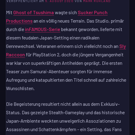
VERÖFFENTLICHT AM
6. AUGUST 2020
VON
MARK RUHLAND
Mit
Ghost of Tsushima
wagte sich
Sucker Punch
Productions
an ein völlig neues Terrain. Das Studio, primär
durch die
inFAMOUS-Serie
bekannt geworden, lieferte mit
diesem feudalen Japan-Setting einen radikalen
Genrewechsel. Veteranen erinnern sich vielleicht noch an
Sly
Raccoon
für PlayStation 2, doch die jüngere Vergangenheit
war klar von superkräftigen Antihelden geprägt. Die ersten
Teaser zum Samurai-Abenteuer sorgten für immense
Aufregung und katapultierten den Titel schnell auf zahlreiche
Wunschlisten.
Die Begeisterung resultiert nicht allein aus dem Exklusiv-
Status. Das gezeigte Stealth-Gameplay und das historische
Japan-Ambiente weckten unweigerlich Assoziationen zu
Assassinen und Schattenkämpfern – ein Setting, das Fans