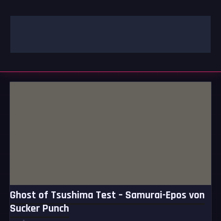
Zum
Inhalt
springen
GAMING | ENTERTAINMENT | TECHNIK | LIFESTYLE
GAMEFINITY
Ghost of Tsushima Test – Samurai-Epos von
Sucker Punch