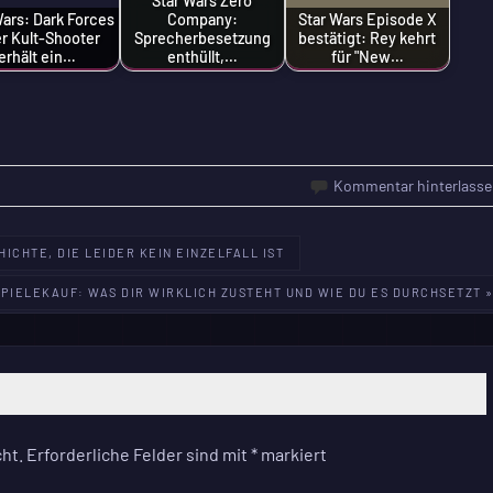
Star Wars Zero
Wars: Dark Forces
Company:
Star Wars Episode X
er Kult-Shooter
Sprecherbesetzung
bestätigt: Rey kehrt
erhält ein…
enthüllt,…
für "New…
Kommentar hinterlasse
ICHTE, DIE LEIDER KEIN EINZELFALL IST
PIELEKAUF: WAS DIR WIRKLICH ZUSTEHT UND WIE DU ES DURCHSETZT 
ht.
Erforderliche Felder sind mit
*
markiert