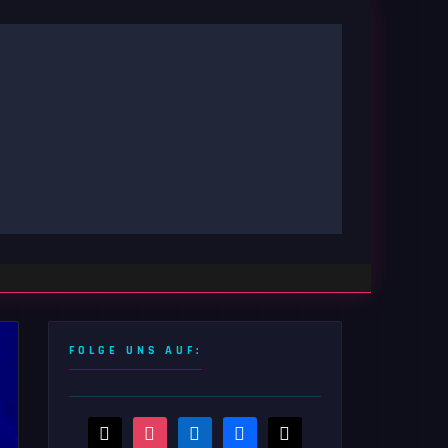
FOLGE UNS AUF:
threads
instagram
linkedin
facebook
x