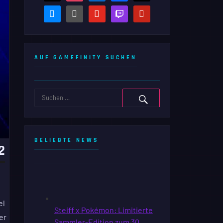
bluesky
steam-
youtube
twitch
pinterest
square
AUF GAMEFINITY SUCHEN
BELIEBTE NEWS
2
el
er