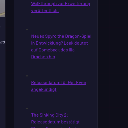
m
ead