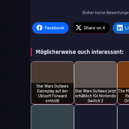
Bisher keine Bewertungen
Facebook
Share on X
L
Möglicherweise auch interessant:
Star Wars Outlaws
Gameplay auf der
Star Wars Outlaws jetzt
The M
Ubisoft Forward
erhältlich für Nintendo
R
enthüllt
Switch 2
Or