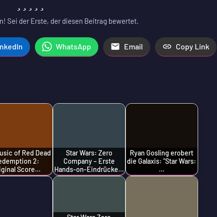
! Sei der Erste, der diesen Beitrag bewertet.
inkedIn
WhatsApp
Email
Copy Link
usic of Red Dead
Star Wars: Zero
Ryan Gosling erobert
edemption 2:
Company – Erste
die Galaxis: "Star Wars:
iginal Score…
Hands-on-Eindrücke…
…