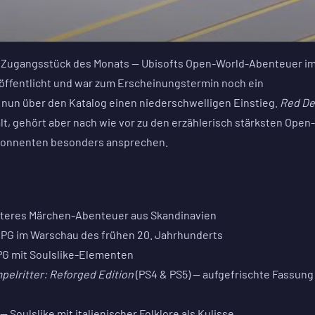
ste Zugangsstück des Monats — Ubisofts Open-World-Abenteuer i
ffentlicht und war zum Erscheinungstermin noch ein
t nun über den Katalog einen niederschwelligen Einstieg.
Red D
alt, gehört aber nach wie vor zu den erzählerisch stärksten Open-
Abonnenten besonders ansprechen.
steres Märchen-Abenteuer aus Skandinavien
RPG im Warschau des frühen 20. Jahrhunderts
PG mit Soulslike-Elementen
elritter: Reforged Edition
(PS4 & PS5) — aufgefrischte Fassung
— Soulslike mit italienischer Folklore als Kulisse