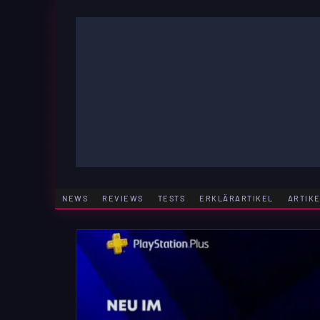
Zum
Inhalt
springen
GAMING | ENTERTAINMENT | TECHNIK | LIFESTY
GAMEFINITY
NEWS
REVIEWS
TESTS
ERKLÄRARTIKEL
ARTIK