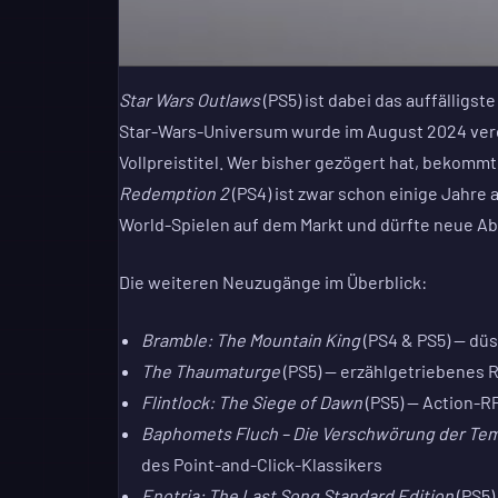
Star Wars Outlaws
(PS5) ist dabei das auffällig
Star-Wars-Universum wurde im August 2024 verö
Vollpreistitel. Wer bisher gezögert hat, bekomm
Redemption 2
(PS4) ist zwar schon einige Jahre 
World-Spielen auf dem Markt und dürfte neue 
Die weiteren Neuzugänge im Überblick:
Bramble: The Mountain King
(PS4 & PS5) — dü
The Thaumaturge
(PS5) — erzählgetriebenes 
Flintlock: The Siege of Dawn
(PS5) — Action-R
Baphomets Fluch – Die Verschwörung der Temp
des Point-and-Click-Klassikers
Enotria: The Last Song Standard Edition
(PS5) 