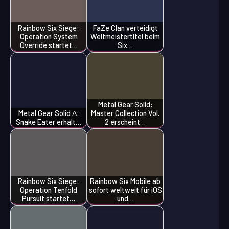
Rainbow Six Siege:
FaZe Clan verteidigt
Operation System
Weltmeistertitel beim
Override startet…
Six…
Metal Gear Solid:
Metal Gear Solid Δ:
Master Collection Vol.
Snake Eater erhält…
2 erscheint…
Rainbow Six Siege:
Rainbow Six Mobile ab
Operation Tenfold
sofort weltweit für iOS
Pursuit startet…
und…