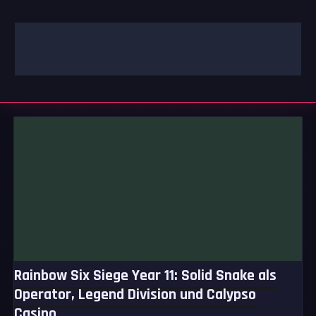
Zum
Inhalt
springen
GAMING | ENTERTAINMENT | TECHNIK | LIFESTYLE
GAMEFINITY
Rainbow Six Siege Year 11: Solid Snake als
Operator, Legend Division und Calypso
Casino