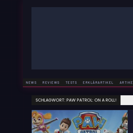
Zum
Inhalt
springen
GAMING | ENTERTAINMENT | TECHNIK | LIFESTY
GAMEFINITY
NEWS
REVIEWS
TESTS
ERKLÄRARTIKEL
ARTIK
SCHLAGWORT:
PAW PATROL: ON A ROLL!