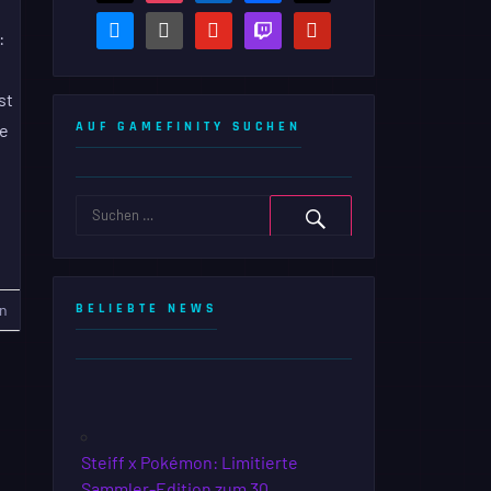
bluesky
steam-
youtube
twitch
pinterest
:
square
st
AUF GAMEFINITY SUCHEN
de
n
BELIEBTE NEWS
Steiff x Pokémon: Limitierte
Sammler-Edition zum 30.