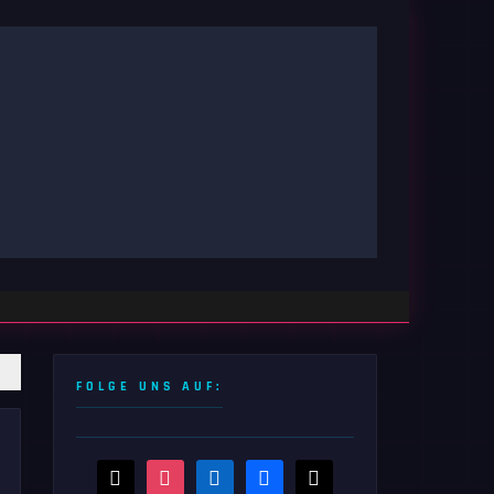
FOLGE UNS AUF:
threads
instagram
linkedin
facebook
x