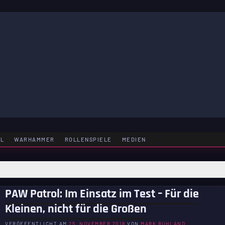
LE
EL
WARHAMMER
ROLLENSPIELE
MEDIEN
PAW Patrol: Im Einsatz im Test – Für die
Kleinen, nicht für die Großen
VERÖFFENTLICHT AM
25. NOVEMBER 2018
VON
MARK RUHLAND