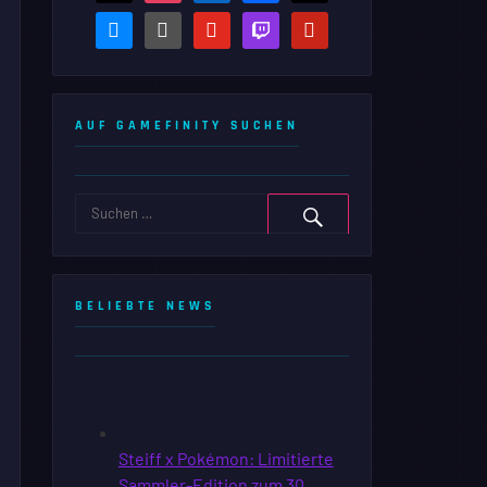
bluesky
steam-
youtube
twitch
pinterest
square
AUF GAMEFINITY SUCHEN
BELIEBTE NEWS