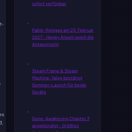
t-
,
es
3.