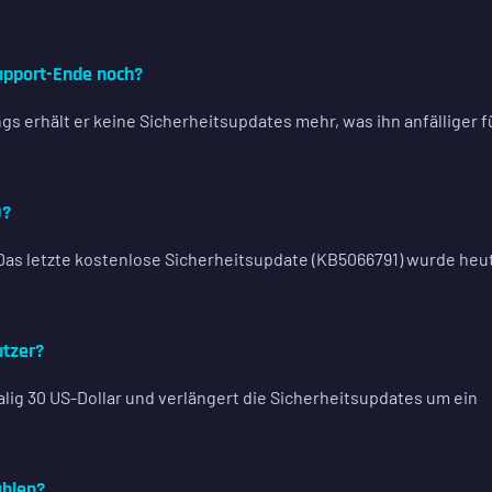
upport-Ende noch?
ngs erhält er keine Sicherheitsupdates mehr, was ihn anfälliger f
0?
. Das letzte kostenlose Sicherheitsupdate (KB5066791) wurde heu
utzer?
ig 30 US-Dollar und verlängert die Sicherheitsupdates um ein
ahlen?