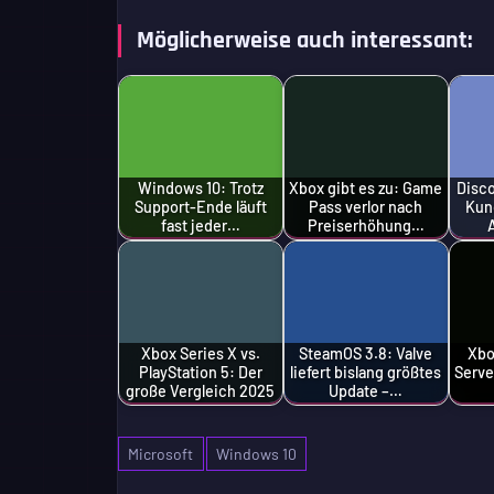
Möglicherweise auch interessant:
Windows 10: Trotz
Xbox gibt es zu: Game
Disc
Support-Ende läuft
Pass verlor nach
Kun
fast jeder…
Preiserhöhung…
Xbox Series X vs.
SteamOS 3.8: Valve
Xbo
PlayStation 5: Der
liefert bislang größtes
Serve
große Vergleich 2025
Update –…
Microsoft
Windows 10