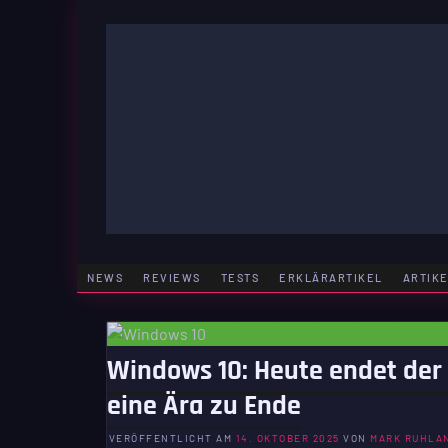
Zum
Inhalt
springen
GAMING | ENTERTAINMENT | TECHNIK | LIFESTY
GAMEFINITY
NEWS
REVIEWS
TESTS
ERKLÄRARTIKEL
ARTIK
Windows 10: Heute endet der
eine Ära zu Ende
VERÖFFENTLICHT AM
14. OKTOBER 2025
VON
MARK RUHLA