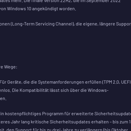
ates mehr. Die finale Version 22H2, die im September 2022
n von Windows 10 angekündigt worden.
onen (Long-Term Servicing Channel), die eigene, längere Suppor
re Wege:
 Für Geräte, die die Systemanforderungen erfüllen (TPM 2.0, UEFI
nlos. Die Kompatibilität lässt sich über die Windows-
fen.
 ein kostenpflichtiges Programm für erweiterte Sicherheitsupdat
eres Jahr lang kritische Sicherheitsupdates erhalten – bis zum 1
, den Support für bis zu drei Jahre zu verlängern (bis Oktober