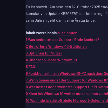
Es ist soweit: Am heutigen 14. Oktober 2025 ende
kumulativen Update KB5066791 das letzte regulä
zehn Jahren geht damit eine Ära zu Ende.
Inhaltsverzeichnis
ausblenden
1
Was bedeutet das Support-Ende konkret?
2
Betroffene Windows-10-Editionen
3
Optionen für Nutzer
4
Über zehn Jahre Windows 10
5
FAQ
6
Funktioniert mein Windows-10-PC nach dem S
7
Wann genau endet der Support für Windows 10
8
Was kostet der erweiterte Support für Privatnu
9
Kann ich Windows 10 weiter nutzen, ohne zu za
10
Wo finde ich die offizielle Microsoft-Dokumen