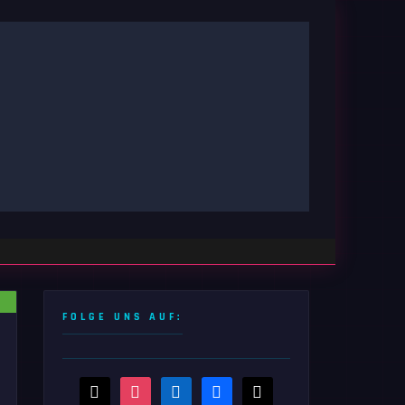
FOLGE UNS AUF:
threads
instagram
linkedin
facebook
x