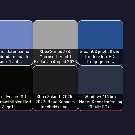
ord-Datenpanne:
Xbox Series X/S:
SteamOS jetzt offiziell
dendaten nach
Microsoft erhöht
für Desktop-PCs
Angriff auf…
Preise ab August 2026
freigegeben…
x Live gestört:
Xbox Zukunft 2025-
Windows 11 Xbox
rausfall blockiert
2027: Neue Konsole,
Mode: Konsolenfeeling
Zugriff…
Handhelds und…
für alle PCs…