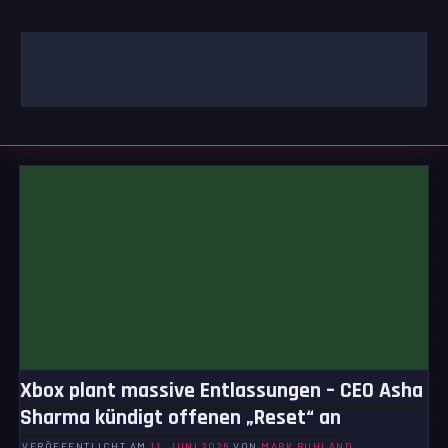
Zum
Inhalt
springen
GAMING | ENTERTAINMENT | TECHNIK | LIFESTYLE
GAMEFINITY
Xbox plant massive Entlassungen – CEO Asha
Sharma kündigt offenen „Reset“ an
VERÖFFENTLICHT AM
11. JUNI 2026
VON
MARK RUHLAND