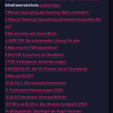
Inhaltsverzeichnis
ausblenden
1
Warum Upscaling die Gaming-Welt verändert
2
Was ist Gaming-Upscaling und warum brauchen Sie
es?
3
Die Vorteile auf einen Blick:
4
AMD FSR: Die universelle Lösung für alle
5
Was macht FSR besonders?
6
Die FSR-Evolution im Überblick:
7
FSR 4 Hardware-Anforderungen:
8
NVIDIA DLSS: Der KI-Pionier setzt Standards
9
Was ist DLSS?
10
DLSS 4: Die neueste Innovation
11
Technische Neuerungen 2025:
12
DLSS Hardware-Kompatibilität:
13
FSR 4 vs DLSS 4: Der direkte Vergleich 2025
14
Bildqualität: Das Kopf-an-Kopf-Rennen