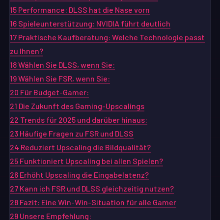
15
Performance: DLSS hat die Nase vorn
16
Spieleunterstützung: NVIDIA führt deutlich
17
Praktische Kaufberatung: Welche Technologie passt
zu Ihnen?
18
Wählen Sie DLSS, wenn Sie:
19
Wählen Sie FSR, wenn Sie:
20
Für Budget-Gamer:
21
Die Zukunft des Gaming-Upscalings
22
Trends für 2025 und darüber hinaus:
23
Häufige Fragen zu FSR und DLSS
24
Reduziert Upscaling die Bildqualität?
25
Funktioniert Upscaling bei allen Spielen?
26
Erhöht Upscaling die Eingabelatenz?
27
Kann ich FSR und DLSS gleichzeitig nutzen?
28
Fazit: Eine Win-Win-Situation für alle Gamer
29
Unsere Empfehlung: