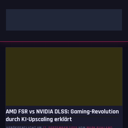
Zum
Inhalt
springen
GAMING | ENTERTAINMENT | TECHNIK | LIFESTYLE
GAMEFINITY
AMD FSR vs NVIDIA DLSS: Gaming-Revolution
durch KI-Upscaling erklärt
VERÖFFENTLICHT AM
17. SEPTEMBER 2025
VON
MARK RUHLAND