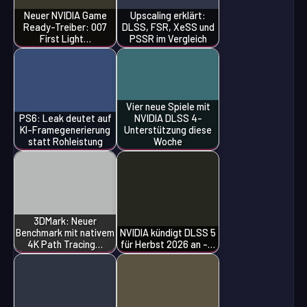
Neuer NVIDIA Game
Upscaling erklärt:
Ready-Treiber: 007
DLSS, FSR, XeSS und
First Light…
PSSR im Vergleich
Vier neue Spiele mit
PS6: Leak deutet auf
NVIDIA DLSS 4-
KI-Framegenerierung
Unterstützung diese
statt Rohleistung
Woche
3DMark: Neuer
Benchmark mit nativem
NVIDIA kündigt DLSS 5
4K Path Tracing…
für Herbst 2026 an -…