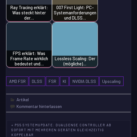
Ray Tracing erklärt:
007 First Light: PC-
Was steckt hinter
Systemanforderungen
der…
und DLSS…
FPS erklärt: Was
Frame Rate wirklich
Lossless Scaling: Der
bedeutet und…
(mögliche)…
AMD FSR
DLSS
FSR
KI
NVIDIA DLSS
Upscaling
Artikel
Kommentar hinterlassen
Beitragsnavigation
« PS5 SYSTEMUPDATE: DUALSENSE CONTROLLER AB
SOFORT MIT MEHREREN GERÄTEN GLEICHZEITIG
KOPPELBAR