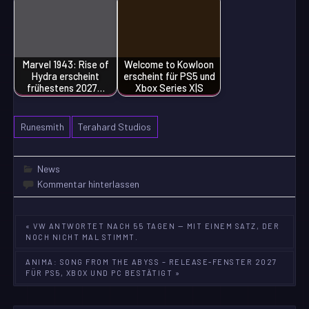
Marvel 1943: Rise of
Welcome to Kowloon
Hydra erscheint
erscheint für PS5 und
frühestens 2027…
Xbox Series X|S
Runesmith
Terahard Studios
News
Kommentar hinterlassen
Beitragsnavigation
« VW ANTWORTET NACH 55 TAGEN — MIT EINEM SATZ, DER
NOCH NICHT MAL STIMMT.
ANIMA: SONG FROM THE ABYSS – RELEASE-FENSTER 2027
FÜR PS5, XBOX UND PC BESTÄTIGT »