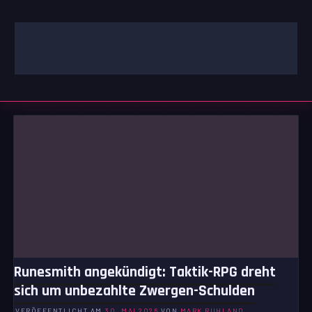
Zum
Inhalt
springen
GAMING | ENTERTAINMENT | TECHNIK | LIFESTYLE
GAMEFINITY
Runesmith angekündigt: Taktik-RPG dreht
sich um unbezahlte Zwergen-Schulden
VERÖFFENTLICHT AM
30. MAI 2026
VON
MARK RUHLAND