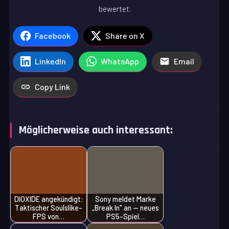
bewertet.
Facebook
Share on X
LinkedIn
WhatsApp
Email
Copy Link
Möglicherweise auch interessant:
DIOXIDE angekündigt:
Sony meldet Marke
Taktischer Soulslike-
„Break In" an — neues
FPS von…
PS5-Spiel…