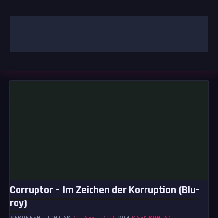
Zum
Inhalt
springen
GAMING | ENTERTAINMENT | TECHNIK | LIFESTYLE
GAMEFINITY
Corruptor – Im Zeichen der Korruption (Blu-
ray)
VERÖFFENTLICHT AM
20. APRIL 2015
VON
MARK RUHLAND