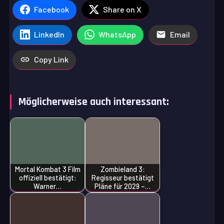
Facebook
Share on X
LinkedIn
WhatsApp
Email
Copy Link
Möglicherweise auch interessant:
Mortal Kombat 3 Film
Zombieland 3:
offiziell bestätigt:
Regisseur bestätigt
Warner…
Pläne für 2029 –…