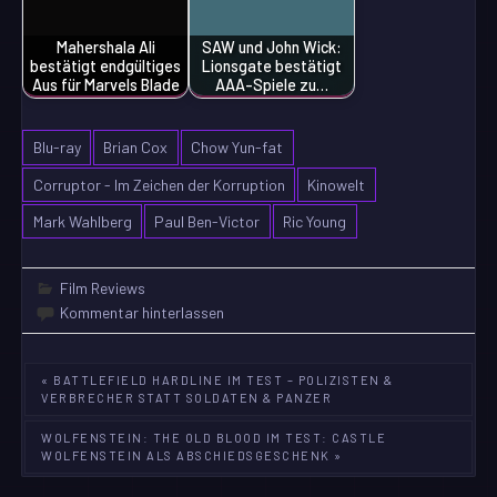
Mahershala Ali
SAW und John Wick:
bestätigt endgültiges
Lionsgate bestätigt
Aus für Marvels Blade
AAA-Spiele zu…
Blu-ray
Brian Cox
Chow Yun-fat
Corruptor - Im Zeichen der Korruption
Kinowelt
Mark Wahlberg
Paul Ben-Victor
Ric Young
Film Reviews
Kommentar hinterlassen
Beitragsnavigation
« BATTLEFIELD HARDLINE IM TEST – POLIZISTEN &
VERBRECHER STATT SOLDATEN & PANZER
WOLFENSTEIN: THE OLD BLOOD IM TEST: CASTLE
WOLFENSTEIN ALS ABSCHIEDSGESCHENK »