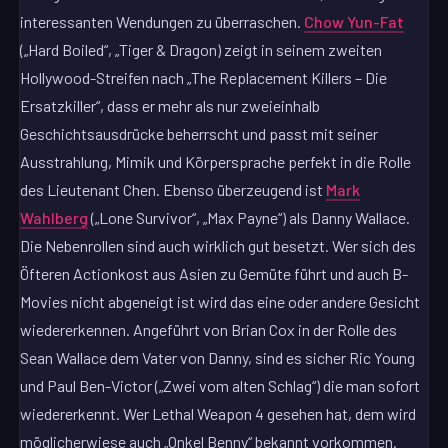
interessanten Wendungen zu überraschen.
Chow Yun-Fat
(„Hard Boiled“, „Tiger & Dragon) zeigt in seinem zweiten
Hollywood-Streifen nach „The Replacement Killers – Die
Ersatzkiller“, dass er mehr als nur zweieinhalb
Geschichtsausdrücke beherrscht und passt mit seiner
Ausstrahlung, Mimik und Körpersprache perfekt in die Rolle
des Lieutenant Chen. Ebenso überzeugend ist
Mark
Wahlberg
(„Lone Survivor“, „Max Payne“) als Danny Wallace.
Die Nebenrollen sind auch wirklich gut besetzt. Wer sich des
Öfteren Actionkost aus Asien zu Gemüte führt und auch B-
Movies nicht abgeneigt ist wird das eine oder andere Gesicht
wiedererkennen. Angeführt von Brian Cox in der Rolle des
Sean Wallace dem Vater von Danny, sind es sicher Ric Young
und Paul Ben-Victor („Zwei vom alten Schlag“) die man sofort
wiedererkennt. Wer Lethal Weapon 4 gesehen hat, dem wird
möglicherwiese auch „Onkel Benny“ bekannt vorkommen.