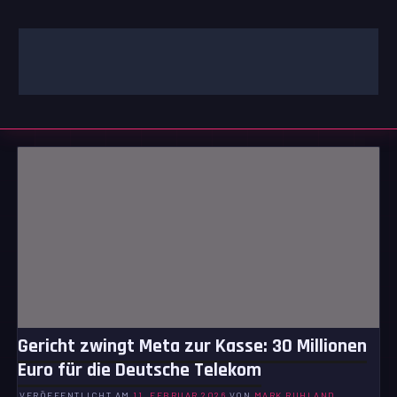
Zum
Inhalt
springen
GAMING | ENTERTAINMENT | TECHNIK | LIFESTYLE
GAMEFINITY
Gericht zwingt Meta zur Kasse: 30 Millionen
Euro für die Deutsche Telekom
VERÖFFENTLICHT AM
11. FEBRUAR 2026
VON
MARK RUHLAND