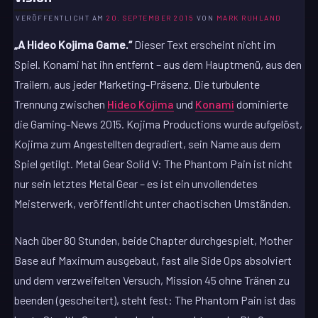
VERÖFFENTLICHT AM
20. SEPTEMBER 2015
VON
MARK RUHLAND
„A Hideo Kojima Game.“
Dieser Text erscheint nicht im
Spiel. Konami hat ihn entfernt – aus dem Hauptmenü, aus den
Trailern, aus jeder Marketing-Präsenz. Die turbulente
Trennung zwischen
Hideo Kojima
und
Konami
dominierte
die Gaming-News 2015. Kojima Productions wurde aufgelöst,
Kojima zum Angestellten degradiert, sein Name aus dem
Spiel getilgt. Metal Gear Solid V: The Phantom Pain ist nicht
nur sein letztes Metal Gear – es ist ein unvollendetes
Meisterwerk, veröffentlicht unter chaotischen Umständen.
Nach über 80 Stunden, beide Chapter durchgespielt, Mother
Base auf Maximum ausgebaut, fast alle Side Ops absolviert
und dem verzweifelten Versuch, Mission 45 ohne Tränen zu
beenden (gescheitert), steht fest: The Phantom Pain ist das