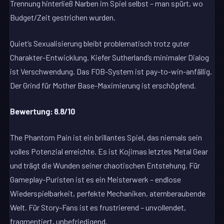
Trennung hinterließ Narben im Spiel selbst – man spürt, wo
Budget/Zeit gestrichen wurden.
Quiet’s Sexualisierung bleibt problematisch trotz guter
Charakter-Entwicklung. Kiefer Sutherland’s minimaler Dialog
ist Verschwendung. Das FOB-System ist pay-to-win-anfällig.
Der Grind für Mother Base-Maximierung ist erschöpfend.
Bewertung: 8.8/10
The Phantom Pain ist ein brillantes Spiel, das niemals sein
volles Potenzial erreichte. Es ist Kojimas letztes Metal Gear
und trägt die Wunden seiner chaotischen Entstehung. Für
Gameplay-Puristen ist es ein Meisterwerk – endlose
Wiederspielbarkeit, perfekte Mechaniken, atemberaubende
Welt. Für Story-Fans ist es frustrierend – unvollendet,
fragmentiert, unbefriedigend.