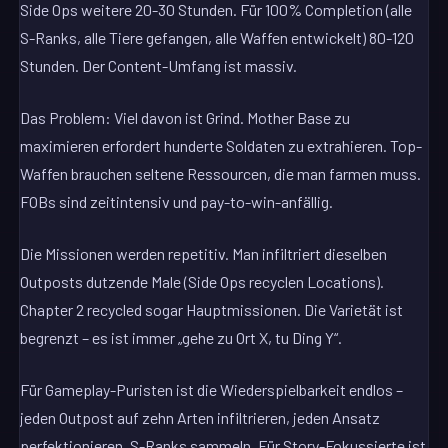
Side Ops weitere 20-30 Stunden. Für 100% Completion (alle
S-Ranks, alle Tiere gefangen, alle Waffen entwickelt) 80-120
Stunden. Der Content-Umfang ist massiv.
Das Problem: Viel davon ist Grind. Mother Base zu
maximieren erfordert hunderte Soldaten zu extrahieren. Top-
Waffen brauchen seltene Ressourcen, die man farmen muss.
FOBs sind zeitintensiv und pay-to-win-anfällig.
Die Missionen werden repetitiv. Man infiltriert dieselben
Outposts dutzende Male (Side Ops recyclen Locations).
Chapter 2 recycled sogar Hauptmissionen. Die Varietät ist
begrenzt – es ist immer „gehe zu Ort X, tu Ding Y“.
Für Gameplay-Puristen ist die Wiederspielbarkeit endlos –
jeden Outpost auf zehn Arten infiltrieren, jeden Ansatz
perfektionieren, S-Ranks sammeln. Für Story-Fokussierte ist