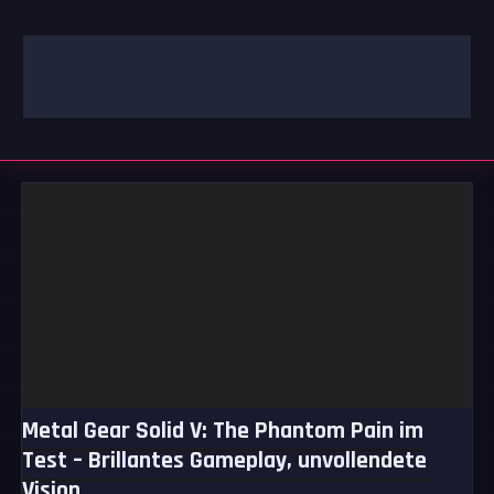
Zum
Inhalt
springen
GAMING | ENTERTAINMENT | TECHNIK | LIFESTYLE
GAMEFINITY
Metal Gear Solid V: The Phantom Pain im
Test – Brillantes Gameplay, unvollendete
Vision