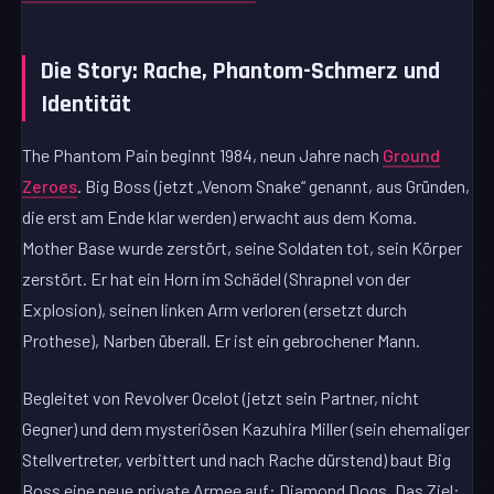
Die Story: Rache, Phantom-Schmerz und
Identität
The Phantom Pain beginnt 1984, neun Jahre nach
Ground
Zeroes
. Big Boss (jetzt „Venom Snake“ genannt, aus Gründen,
die erst am Ende klar werden) erwacht aus dem Koma.
Mother Base wurde zerstört, seine Soldaten tot, sein Körper
zerstört. Er hat ein Horn im Schädel (Shrapnel von der
Explosion), seinen linken Arm verloren (ersetzt durch
Prothese), Narben überall. Er ist ein gebrochener Mann.
Begleitet von Revolver Ocelot (jetzt sein Partner, nicht
Gegner) und dem mysteriösen Kazuhira Miller (sein ehemaliger
Stellvertreter, verbittert und nach Rache dürstend) baut Big
Boss eine neue private Armee auf: Diamond Dogs. Das Ziel: