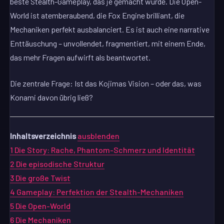
beste Stealth-Gameplay, das je gemacht wurde. Die Open-
World ist atemberaubend, die Fox Engine brilliant, die
Mechaniken perfekt ausbalanciert. Es ist auch eine narrative
Enttäuschung – unvollendet, fragmentiert, mit einem Ende,
das mehr Fragen aufwirft als beantwortet.
Die zentrale Frage: Ist das Kojimas Vision – oder das, was
Konami davon übrig ließ?
Inhaltsverzeichnis
ausblenden
1
Die Story: Rache, Phantom-Schmerz und Identität
2
Die episodische Struktur
3
Die große Twist
4
Gameplay: Perfektion der Stealth-Mechaniken
5
Die Open-World
6
Die Mechaniken