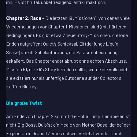
ihn. Es ist brutal, unbefriedigend, antiklimaktisch.
Chapter 2: Race
– Die letzten 19 „Missionen“, von denen viele
Wiederholungen von Chapter 1-Missionen sind (mit härteren
Bedingungen). Es gibt etwa 7 neue Story-Missionen, die lose
Enden aufgreifen: Quiet’s Schicksal, Eli (der junge Liquid
Snake) stiehlt Sahelanthropus, die Parasitenbedrohung
eskaliert. Das Chapter endet abrupt ohne echten Abschluss.
Mission 51, die Eli’s Story beenden sollte, wurde nie vollendet –
sie existiert nur als unfertige Cutscene auf der Collector’s
Edition Blu-ray.
Die große Twist
Am Ende von Chapter 2 kommt die Enthüllung: Der Spieler ist
nicht Big Boss. Du bist ein Medic von Mother Base, der bei der
Explosion in Ground Zeroes schwer verletzt wurde. Durch