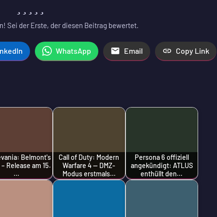
! Sei der Erste, der diesen Beitrag bewertet.
inkedIn
WhatsApp
Email
Copy Link
evania: Belmont's
Call of Duty: Modern
Persona 6 offiziell
 – Release am 15.
Warfare 4 — DMZ-
angekündigt: ATLUS
…
Modus erstmals…
enthüllt den…