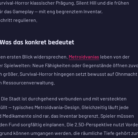
ival-Horror klassischer Prägung. Silent Hill und die frühen
ür das Gameplay — mit eng begrenztem Inventar,
hritt regulieren.
: Was das konkret bedeutet
 den ersten Blick widersprechen.
Metroidvanias
leben von der
 Spielwelten: Neue Fähigkeiten oder Gegenstände öffnen zuv
ch größer. Survival-Horror hingegen setzt bewusst auf Ohnmacht
ch Ressourcenverwaltung.
r. Die Stadt ist durchgehend verbunden und mit versteckten
lt — typisches Metroidvania-Design. Gleichzeitig läuft jede
 Medikamente sind rar, das Inventar begrenzt. Spieler müssen
 Fund sorgfältig einplanen. Die 2.5D-Perspektive nutzt Vorde
rgrund können umgangen werden, die räumliche Tiefe gehört zu