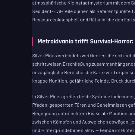
atmosphärische Kleinstadtmysterium mit dem Surv
Resident-Evil-Teile dienen als Referenzpunkte f
Ressourcenknappheit und Rätseln, die den Fortsc
Metroidvania trifft Survival-Horror
Silver Pines verbindet zwei Genres, die sich auf
schrittweisen Erschließung zusammenhängender
unzugängliche Bereiche, die Karte wird organis
knappe Munition, gefährliche Feinde, Druck dur
In Silver Pines greifen beide Systeme ineinande
Pfaden, gesperrten Türen und Geheimnissen gefül
Begegnung unter echtem Risiko ab: Munition und
zwischen Kämpfen und Ausweichen abwägen, jeden
und Hintergrundebenen aktiv — Feinde im Hinte