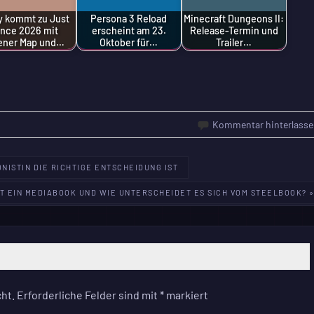
y kommt zu Just
Persona 3 Reload
Minecraft Dungeons II:
nce 2026 mit
erscheint am 23.
Release-Termin und
ener Map und…
Oktober für…
Trailer…
Kommentar hinterlasse
NISTIN DIE RICHTIGE ENTSCHEIDUNG IST
T EIN MEDIABOOK UND WIE UNTERSCHEIDET ES SICH VOM STEELBOOK? 
ht.
Erforderliche Felder sind mit
*
markiert