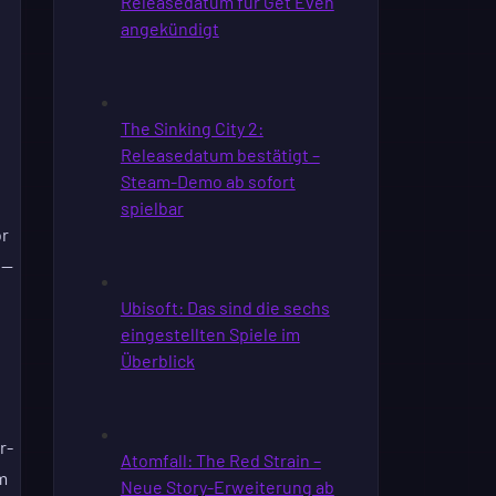
or
 —
r-
m