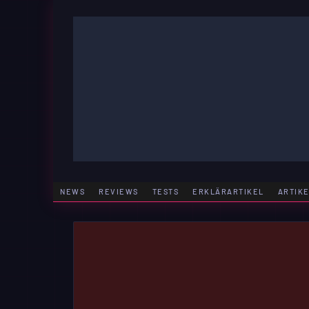
Zum
Inhalt
springen
GAMING | ENTERTAINMENT | TECHNIK | LIFESTY
GAMEFINITY
NEWS
REVIEWS
TESTS
ERKLÄRARTIKEL
ARTIK