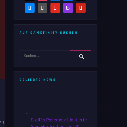
bluesky
steam-
youtube
twitch
pinterest
square
AUF GAMEFINITY SUCHEN
BELIEBTE NEWS
ng