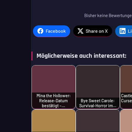
Bisher keine Bewertungen
Facebook
Share on X
L
Möglicherweise auch interessant:
Mina the Hollower:
Castl
Release-Datum
Bye Sweet Carole:
Curse
bestätigt –…
Survival-Horror im…