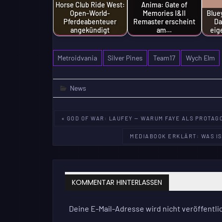
Horse Club Ride West:
Anima: Gate of
Open-World-
Memories I&II
Blue
Pferdeabenteuer
Remaster erscheint
Da
angekündigt
am…
eig
Metroidvania
Silver Pines
Team17
Wych Elm
News
Beitragsnavigation
« GOD OF WAR: LAUFEY — WARUM FAYE ALS PROTAGO
MEDIABOOK ERKLÄRT: WAS IS
KOMMENTAR HINTERLASSEN
Deine E-Mail-Adresse wird nicht veröffentlic