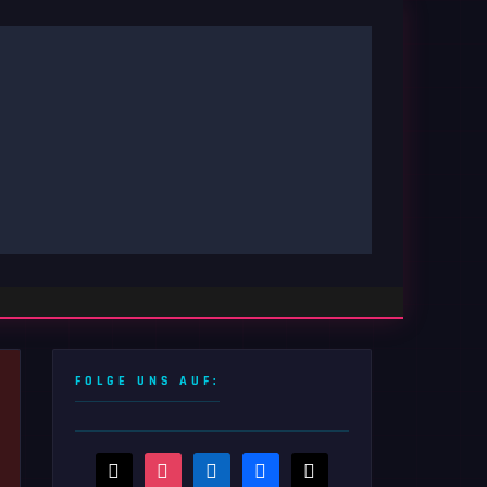
FOLGE UNS AUF:
threads
instagram
linkedin
facebook
x