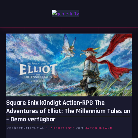
Zum
Inhalt
GAMEFINITY
springen
GAMING | ENTERTAINMENT | TECHNIK | LIFESTYLE
Square Enix kündigt Action-RPG The
Adventures of Elliot: The Millennium Tales an
– Demo verfügbar
VERÖFFENTLICHT AM
1. AUGUST 2025
VON
MARK RUHLAND