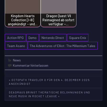
Kingdom Hearts
Dragon Quest VII
Collection [I~III]
Reimagined ab sofort
angekündigt – und…
verfügbar –…
Action RPG
Demo
Nintendo Direct
Square Enix
Team Asano
The Adventures of Elliot: The Millennium Tales
News
Kommentar hinterlassen
Beitragsnavigation
« OCTOPATH TRAVELER 0 FÜR DEN 4. DEZEMBER 2025
ANGEKÜNDIGT
DEADMAU5 BRINGT THEMATISCHE BELOHNUNGEN UND
NEUE MUSIK IN ROCKET LEAGUE »