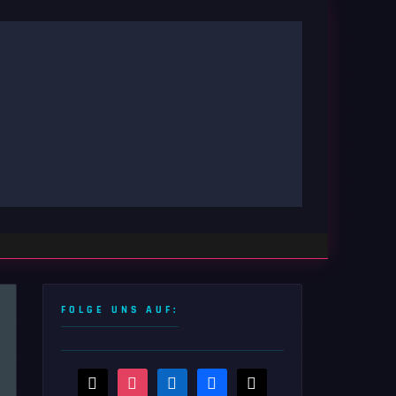
FOLGE UNS AUF:
threads
instagram
linkedin
facebook
x