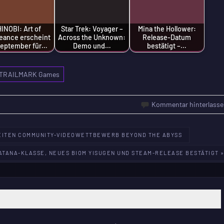
INOBI: Art of
Star Trek: Voyager –
Mina the Hollower:
eance erscheint
Across the Unknown:
Release-Datum
September für…
Demo und…
bestätigt –…
TRAILMARK Games
Kommentar hinterlasse
WEITEN COMMUNITY-VIDEOWETTBEWERB BEYOND THE ABYSS
KATANA-KLASSE, NEUES BIOM YISUGEN UND STEAM-RELEASE BESTÄTIGT 