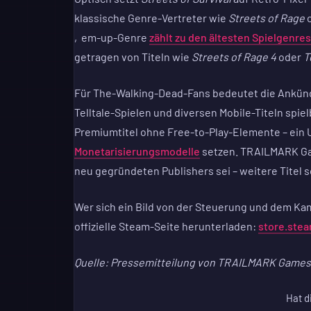
klassische Genre-Vertreter wie
Streets of Rage
‚em-up-Genre
zählt zu den ältesten Spielgenre
getragen von Titeln wie
Streets of Rage 4
oder
T
Für The-Walking-Dead-Fans bedeutet die Ankündig
Telltale-Spielen und diversen Mobile-Titeln spie
Premiumtitel ohne Free-to-Play-Elemente – ein U
Monetarisierungsmodelle
setzen. TRAILMARK Gam
neu gegründeten Publishers sei – weitere Titel s
Wer sich ein Bild von der Steuerung und dem K
offizielle Steam-Seite herunterladen:
store.ste
Quelle: Pressemitteilung von TRAILMARK Games /
Hat d