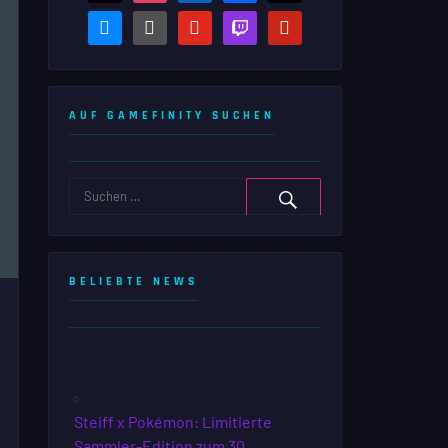
bluesky
steam-
youtube
twitch
pinterest
square
AUF GAMEFINITY SUCHEN
BELIEBTE NEWS
Steiff x Pokémon: Limitierte
Sammler-Edition zum 30.