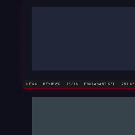
Zum
Inhalt
springen
GAMING | ENTERTAINMENT | TECHNIK | LIFESTY
GAMEFINITY
NEWS
REVIEWS
TESTS
ERKLÄRARTIKEL
ARTIK