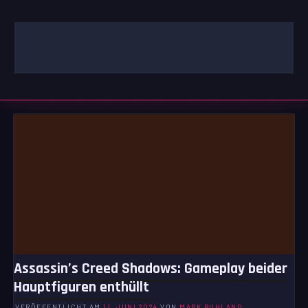
Zum
Inhalt
springen
GAMING | ENTERTAINMENT | TECHNIK | LIFESTYLE
GAMEFINITY
Assassin’s Creed Shadows: Gameplay beider
Hauptfiguren enthüllt
VERÖFFENTLICHT AM
11. JUNI 2024
VON
MARK RUHLAND