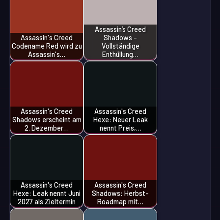
Assassin’s Creed
Assassin's Creed
Shadows -
Codename Red wird zu
Vollständige
Assassin's…
Enthüllung…
Assassin's Creed
Assassin's Creed
Shadows erscheint am
Hexe: Neuer Leak
2. Dezember…
nennt Preis,…
Assassin's Creed
Assassin's Creed
Hexe: Leak nennt Juni
Shadows: Herbst-
2027 als Zieltermin
Roadmap mit…