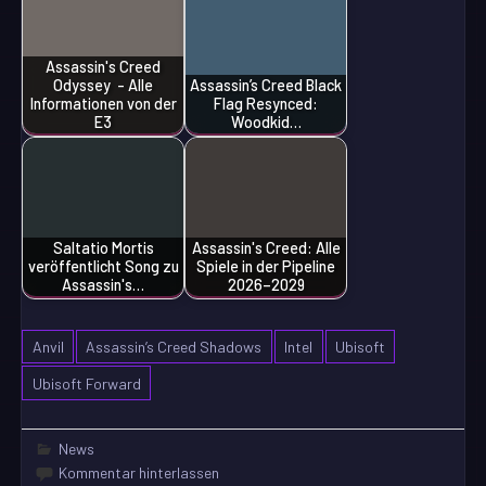
Assassin's Creed
Odyssey - Alle
Assassin’s Creed Black
Informationen von der
Flag Resynced:
E3
Woodkid…
Saltatio Mortis
Assassin's Creed: Alle
veröffentlicht Song zu
Spiele in der Pipeline
Assassin's…
2026–2029
Anvil
Assassin’s Creed Shadows
Intel
Ubisoft
Ubisoft Forward
News
Kommentar hinterlassen