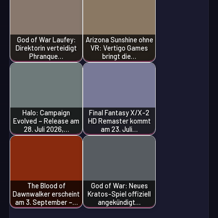
God of War Laufey:
Arizona Sunshine ohne
Direktorin verteidigt
VR: Vertigo Games
Phranque…
bringt die…
Halo: Campaign
Final Fantasy X/X-2
Evolved – Release am
HD Remaster kommt
28. Juli 2026,…
am 23. Juli…
The Blood of
God of War: Neues
Dawnwalker erscheint
Kratos-Spiel offiziell
am 3. September –…
angekündigt…