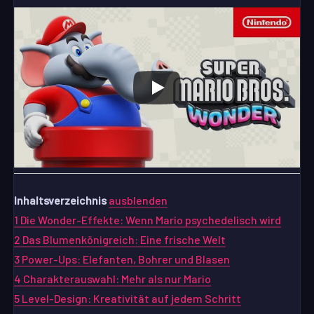
Inhaltsverzeichnis
ausblenden
1
Die Wonder-Effekte: Wenn Mario psychedelisch wird
2
Das Blumenkönigreich: Eine frische Welt
3
Power-Ups: Elefanten, Bohrer und Blasen
4
Charakterauswahl: Mehr als nur Mario
5
Level-Design: Kreativität auf jedem Schritt