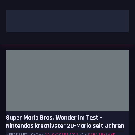
Zum
Inhalt
springen
GAMING | ENTERTAINMENT | TECHNIK | LIFESTYLE
GAMEFINITY
Super Mario Bros. Wonder im Test –
Nintendos kreativster 2D-Mario seit Jahren
VERÖFFENTLICHT AM
20. OKTOBER 2023
VON
MARK RUHLAND